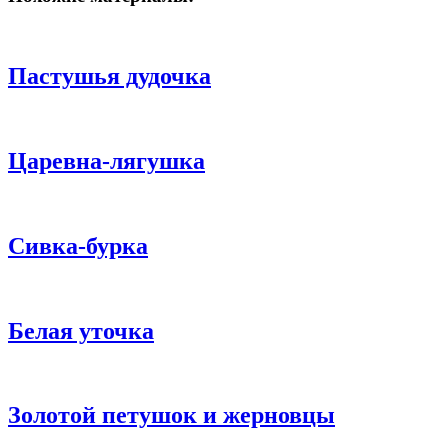
Пастушья дудочка
Царевна-лягушка
Сивка-бурка
Белая уточка
Золотой петушок и жерновцы