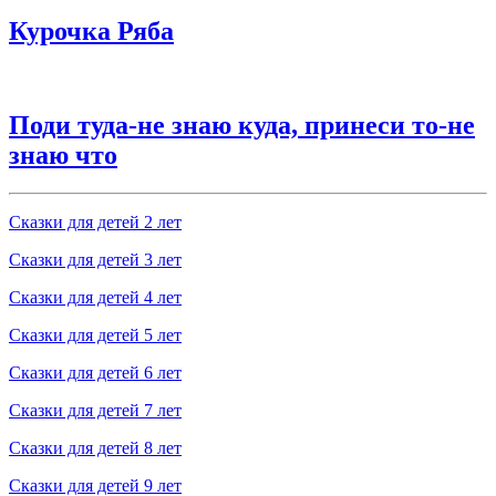
Курочка Ряба
Поди туда-не знаю куда, принеси то-не
знаю что
Сказки для детей 2 лет
Сказки для детей 3 лет
Сказки для детей 4 лет
Сказки для детей 5 лет
Сказки для детей 6 лет
Сказки для детей 7 лет
Сказки для детей 8 лет
Сказки для детей 9 лет