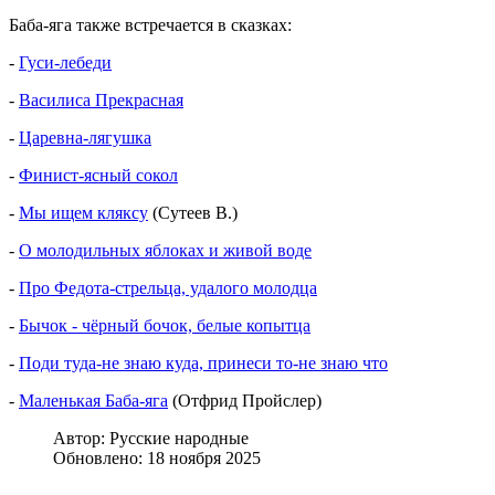
Баба-яга также встречается в сказках:
-
Гуси-лебеди
-
Василиса Прекрасная
-
Царевна-лягушка
-
Финист-ясный сокол
-
Мы ищем кляксу
(Сутеев В.)
-
О молодильных яблоках и живой воде
-
Про Федота-стрельца, удалого молодца
-
Бычок - чёрный бочок, белые копытца
-
Поди туда-не знаю куда, принеси то-не знаю что
-
Маленькая Баба-яга
(Отфрид Пройслер)
Автор:
Русские народные
Обновлено: 18 ноября 2025