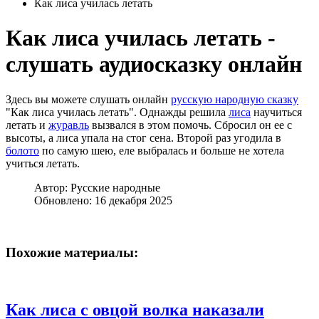
Как лиса училась летать
Как лиса училась летать -
слушать аудиосказку онлайн
Здесь вы можете слушать онлайн
русскую народную сказку
"Как лиса училась летать". Однажды решила
лиса
научиться
летать и
журавль
вызвался в этом помочь. Сбросил он ее с
высоты, а лиса упала на стог сена. Второй раз угодила в
болото
по самую шею, еле выбралась и больше не хотела
учиться летать.
Автор:
Русские народные
Обновлено: 16 декабря 2025
Похожие материалы:
Как лиса с овцой волка наказали