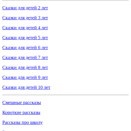
Сказки для детей 2 лет
Сказки для детей 3 лет
Сказки для детей 4 лет
Сказки для детей 5 лет
Сказки для детей 6 лет
Сказки для детей 7 лет
Сказки для детей 8 лет
Сказки для детей 9 лет
Сказки для детей 10 лет
Смешные рассказы
Короткие рассказы
Рассказы про школу