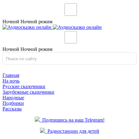
Ночной
Ночной
режим
Ночной
Ночной
режим
Главная
На ночь
Русские сказочники
Зарубежные сказочники
Народные
Подборки
Рассказы
Подпишись на наш Telegram!
Радиостанции для детей