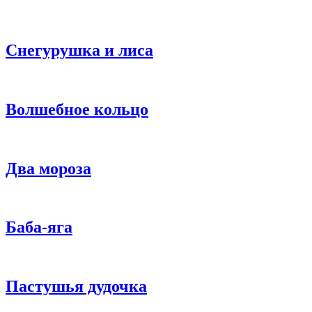
Снегурушка и лиса
Волшебное кольцо
Два мороза
Баба-яга
Пастушья дудочка