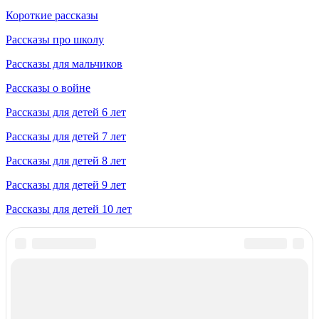
Короткие рассказы
Рассказы про школу
Рассказы для мальчиков
Рассказы о войне
Рассказы для детей 6 лет
Рассказы для детей 7 лет
Рассказы для детей 8 лет
Рассказы для детей 9 лет
Рассказы для детей 10 лет