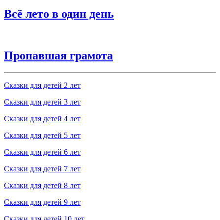
Всё лето в один день
Пропавшая грамота
Сказки для детей 2 лет
Сказки для детей 3 лет
Сказки для детей 4 лет
Сказки для детей 5 лет
Сказки для детей 6 лет
Сказки для детей 7 лет
Сказки для детей 8 лет
Сказки для детей 9 лет
Сказки для детей 10 лет