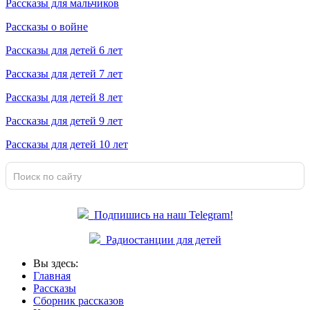
Рассказы для мальчиков
Рассказы о войне
Рассказы для детей 6 лет
Рассказы для детей 7 лет
Рассказы для детей 8 лет
Рассказы для детей 9 лет
Рассказы для детей 10 лет
Подпишись на наш Telegram!
Радиостанции для детей
Вы здесь:
Главная
Рассказы
Сборник рассказов