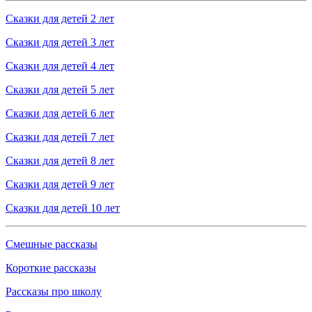
Сказки для детей 2 лет
Сказки для детей 3 лет
Сказки для детей 4 лет
Сказки для детей 5 лет
Сказки для детей 6 лет
Сказки для детей 7 лет
Сказки для детей 8 лет
Сказки для детей 9 лет
Сказки для детей 10 лет
Смешные рассказы
Короткие рассказы
Рассказы про школу