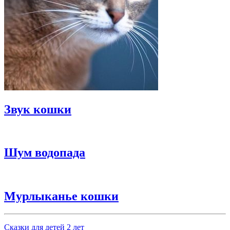
Звук кошки
Шум водопада
Мурлыканье кошки
Сказки для детей 2 лет