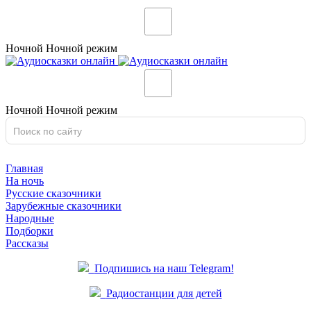
Ночной
Ночной
режим
Ночной
Ночной
режим
Главная
На ночь
Русские сказочники
Зарубежные сказочники
Народные
Подборки
Рассказы
Подпишись на наш Telegram!
Радиостанции для детей