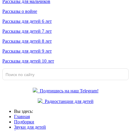
Рассказы для мальчиков
Рассказы о войне
Рассказы для детей 6 лет
Рассказы для детей 7 лет
Рассказы для детей 8 лет
Рассказы для детей 9 лет
Рассказы для детей 10 лет
Подпишись на наш Telegram!
Радиостанции для детей
Вы здесь:
Главная
Подборки
Звуки для детей