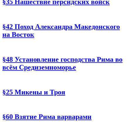
§35 Нашествие персидских войск
§42 Поход Александра Македонского
на Восток
§48 Установление господства Рима во
всём Средиземноморье
§25 Микены и Троя
§60 Взятие Рима варварами