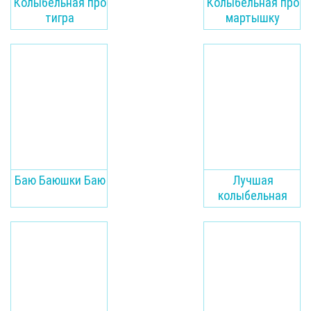
Колыбельная про
Колыбельная про
тигра
мартышку
Баю Баюшки Баю
Лучшая
колыбельная
малышу